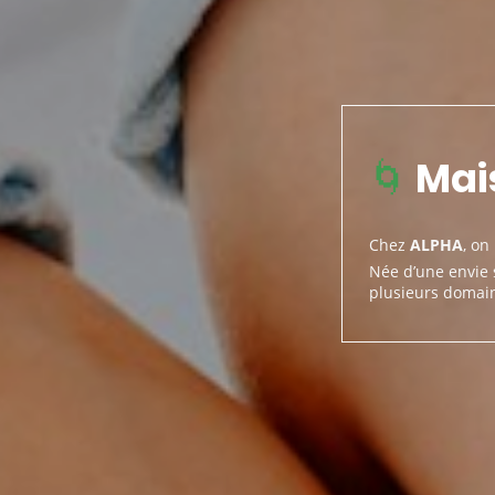
🌀
Mais
Chez
ALPHA
, on
Née d’une envie
plusieurs domai