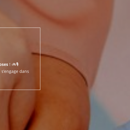
hoses
! 🚲🎙️
 s’engage dans